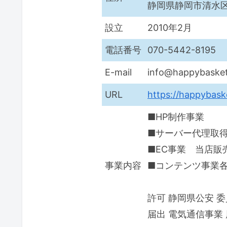
静岡県静岡市清水区三保
設立
2010年2月
電話番号
070-5442-8195
E-mail
info@happybaske
URL
https://happybas
■HP制作事業
■サーバー代理取得
■EC事業 当店販
事業内容
■コンテンツ事業
許可 静岡県公安 委員
届出 電気通信事業 届